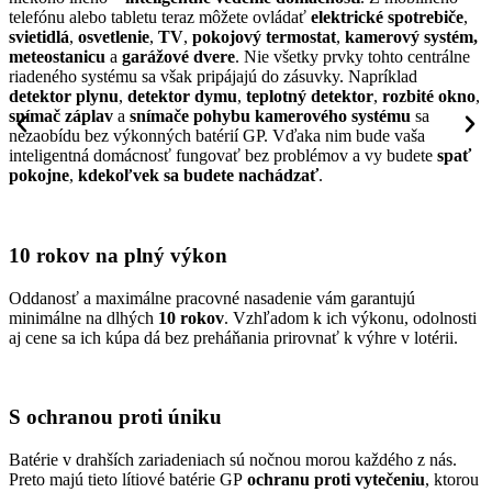
telefónu alebo tabletu teraz môžete ovládať
elektrické spotrebiče
,
svietidlá
,
osvetlenie
,
TV
,
pokojový termostat
,
kamerový systém,
meteostanicu
a
garážové dvere
. Nie všetky prvky tohto centrálne
riadeného systému sa však pripájajú do zásuvky. Napríklad
detektor plynu
,
detektor dymu
,
teplotný detektor
,
rozbité okno
,
snímač záplav
a
snímače pohybu
kamerového
systému
sa
nezaobídu bez výkonných batérií GP. Vďaka nim bude vaša
inteligentná domácnosť fungovať bez problémov a vy budete
spať
pokojne
,
kdekoľvek sa budete nachádzať
.
10 rokov na plný výkon
Oddanosť a maximálne pracovné nasadenie vám garantujú
minimálne na dlhých
10 rokov
. Vzhľadom k ich výkonu, odolnosti
aj cene sa ich kúpa dá bez preháňania prirovnať k výhre v lotérii.
S ochranou proti úniku
Batérie v drahších zariadeniach sú nočnou morou každého z nás.
Preto majú tieto lítiové batérie GP
ochranu proti vytečeniu
, ktorou