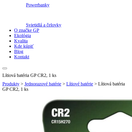
Powerbanky
Svietidlá a čelovky
O značke GP
Ekológia
Kvalita
Kde kúpiť
Blog
Kontakt
Lítiová batéria GP CR2, 1 ks
Produkty
>
Jednorazové batérie
>
Lítiové batérie
>
Lítiová batéria
GP CR2, 1 ks