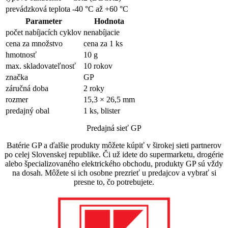
prevádzková teplota
-40 °C až +60 °C
Parameter
Hodnota
počet nabíjacích cyklov
nenabíjacie
cena za množstvo
cena za 1 ks
hmotnosť
10 g
max. skladovateľnosť
10 rokov
značka
GP
záručná doba
2 roky
rozmer
15,3 × 26,5 mm
predajný obal
1 ks, blister
Predajná sieť GP
Batérie GP a ďalšie produkty môžete kúpiť v širokej sieti partnerov
po celej Slovenskej republike. Či už idete do supermarketu, drogérie
alebo špecializovaného elektrického obchodu, produkty GP sú vždy
na dosah. Môžete si ich osobne prezrieť u predajcov a vybrať si
presne to, čo potrebujete.