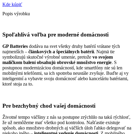
Kde kúpiť
Popis výrobku
Spoľahlivá voľba pre moderné domácnosti
GP Batteries
dodáva na svet všetky druhy batérií vrátane tých
najmenších –
článkových a špeciálnych batérií
. Najmä tie
symbolizujú skutočné výrobné umenie, pretože
vo svojom
maličkom balení
obsahujú obrovské množstvo energie
. S
postupnou modernizáciou domácností, kde smartfóny nie sú len
mobilnými telefónmi, sa ich spotreba neustále zvyšuje. Buďte aj vy
inteligentní a vybavte svoju domácnosť alebo kanceláriu batériami,
ktoré stoja za to.
Pre bezchybný chod vašej domácnosti
Životné tempo väčšiny z nás sa postupne zrýchlilo na takú rýchlosť,
že už nemôžeme mať všetko pod kontrolou. Našťastie existuje
spôsob, ako množstvo drobných aj väčších úloh ľahko delegovať na
niekoho iného –
inteligentné vedenie domácnosti
. Z mobilného