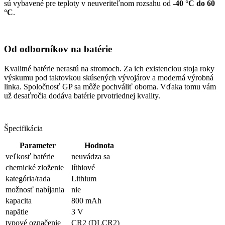
sú vybavené pre teploty v neuveriteľnom rozsahu od
-40 °C do 60
°C
.
Od odborníkov na batérie
Kvalitné batérie nerastú na stromoch. Za ich existenciou stoja roky
výskumu pod taktovkou skúsených vývojárov a moderná výrobná
linka. Spoločnosť GP sa môže pochváliť oboma. Vďaka tomu vám
už desaťročia dodáva batérie prvotriednej kvality.
Špecifikácia
Parameter
Hodnota
veľkosť batérie
neuvádza sa
chemické zloženie
líthiové
kategória/rada
Lithium
možnosť nabíjania
nie
kapacita
800 mAh
napätie
3 V
typové označenie
CR2 (DLCR2)