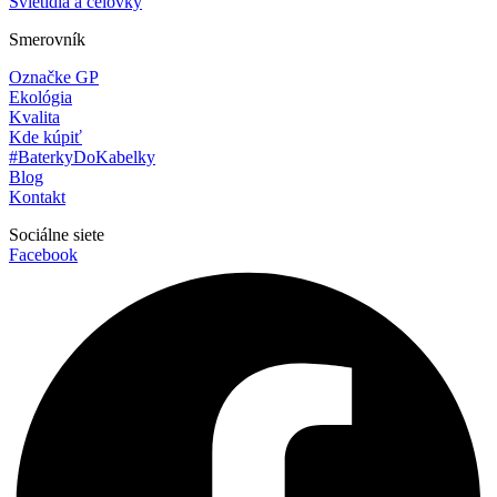
Svietidlá a čelovky
Smerovník
Označke GP
Ekológia
Kvalita
Kde kúpiť
#BaterkyDoKabelky
Blog
Kontakt
Sociálne siete
Facebook