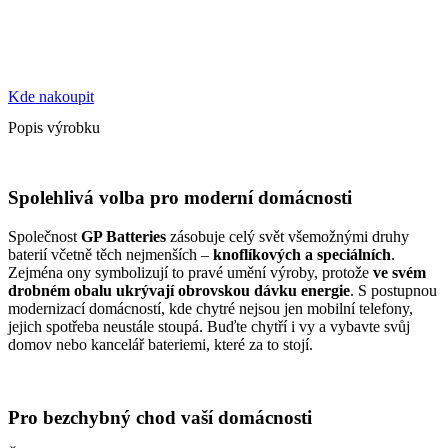
Kde nakoupit
Popis výrobku
Spolehlivá volba pro moderní domácnosti
Společnost
GP Batteries
zásobuje celý svět všemožnými druhy
baterií včetně těch nejmenších –
knoflíkových a speciálních
.
Zejména ony symbolizují to pravé umění výroby, protože
ve svém
drobném obalu
ukrývají obrovskou dávku energie
. S postupnou
modernizací domácností, kde chytré nejsou jen mobilní telefony,
jejich spotřeba neustále stoupá. Buďte chytří i vy a vybavte svůj
domov nebo kancelář bateriemi, které za to stojí.
Pro bezchybný chod vaší domácnosti