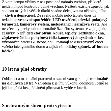
Životní tempo většiny z nás postupně nabralo rychlost, při které
nejde mít pod kontrolou úplně všechno. Naštěstí existuje způsob, jak
spoustu malých i větších úkolů snadno delegovat na někoho jiného
–
chytrá domácnost
. Ze svého mobilu nebo tabletu dnes už
ovládnete
vestavné spotřebiče
,
LED
osvětlení
,
televizi
,
pokojový
termostat
,
kamerový systém, meteostanici
i
garážová vrata
. Ale
ne všechny prvky tohoto centrálně řízeného systému se zapojují do
zásuvky. Např.
detektor plynu
,
kouře
,
teploty
,
rozbitého okna
,
záplavové čidlo
a
pohybová čidla kamerových
systémů
se bez
výkonných baterií GP neobejdou. Postarají se o bezchybný chod
vašeho inteligentního domu a zajistí vám
klidný spánek
,
ať budete
kdekoli
.
10 let na plné obrátky
Oddanost a maximální pracovní nasazení vám garantuje
minimálně
na dlouhých 10 let
. Vzhledem k jejímu výkonu, odolnosti i ceně se
její koupě dá bez přehánění přirovnat k výhře v loterii.
S ochranným štítem proti vytečení