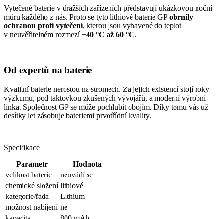
Vytečené baterie v dražších zařízeních představují ukázkovou noční
můru každého z nás. Proto se tyto lithiové baterie GP
obrnily
ochranou proti vytečení
, kterou jsou vybavené do teplot
v neuvěřitelném rozmezí −
40 °C až 60 °C
.
Od expertů na baterie
Kvalitní baterie nerostou na stromech. Za jejich existencí stojí roky
výzkumu, pod taktovkou zkušených vývojářů, a moderní výrobní
linka. Společnost GP se může pochlubit obojím. Díky tomu vás už
desítky let zásobuje bateriemi prvotřídní kvality.
Specifikace
Parametr
Hodnota
velikost baterie
neuvádí se
chemické složení
lithiové
kategorie/řada
Lithium
možnost nabíjení
ne
kapacita
800 mAh