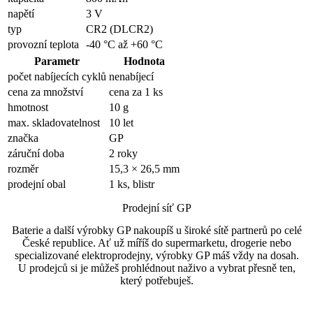
napětí
3 V
typ
CR2 (DLCR2)
provozní teplota
-40 °C až +60 °C
Parametr
Hodnota
počet nabíjecích cyklů
nenabíjecí
cena za množství
cena za 1 ks
hmotnost
10 g
max. skladovatelnost
10 let
značka
GP
záruční doba
2 roky
rozměr
15,3 × 26,5 mm
prodejní obal
1 ks, blistr
Prodejní síť GP
Baterie a další výrobky GP nakoupíš u široké sítě partnerů po celé
České republice. Ať už míříš do supermarketu, drogerie nebo
specializované elektroprodejny, výrobky GP máš vždy na dosah.
U prodejců si je můžeš prohlédnout naživo a vybrat přesně ten,
který potřebuješ.