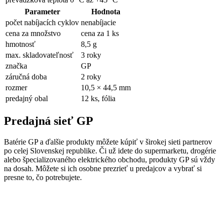
Parameter
Hodnota
počet nabíjacích cyklov
nenabíjacie
cena za množstvo
cena za 1 ks
hmotnosť
8,5 g
max. skladovateľnosť
3 roky
značka
GP
záručná doba
2 roky
rozmer
10,5 × 44,5 mm
predajný obal
12 ks, fólia
Predajná sieť GP
Batérie GP a ďalšie produkty môžete kúpiť v širokej sieti partnerov
po celej Slovenskej republike. Či už idete do supermarketu, drogérie
alebo špecializovaného elektrického obchodu, produkty GP sú vždy
na dosah. Môžete si ich osobne prezrieť u predajcov a vybrať si
presne to, čo potrebujete.