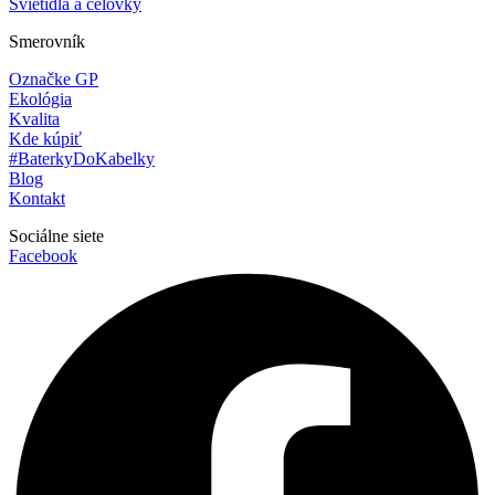
Svietidlá a čelovky
Smerovník
Označke GP
Ekológia
Kvalita
Kde kúpiť
#BaterkyDoKabelky
Blog
Kontakt
Sociálne siete
Facebook