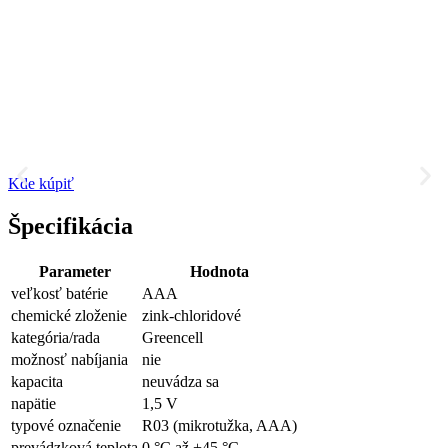
Kde kúpiť
Špecifikácia
Parameter
Hodnota
veľkosť batérie
AAA
chemické zloženie
zink-chloridové
kategória/rada
Greencell
možnosť nabíjania
nie
kapacita
neuvádza sa
napätie
1,5 V
typové označenie
R03 (mikrotužka, AAA)
prevádzková teplota
0 °C až +45 °C