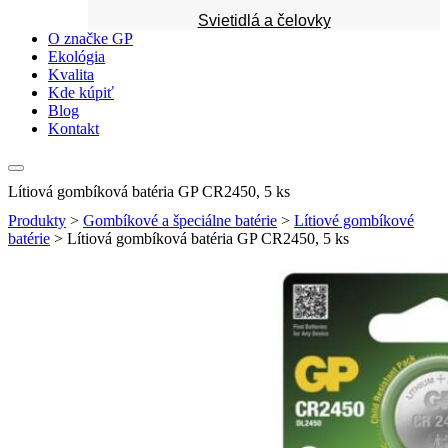
Svietidlá a čelovky
O značke GP
Ekológia
Kvalita
Kde kúpiť
Blog
Kontakt
Lítiová gombíková batéria GP CR2450, 5 ks
Produkty
>
Gombíkové a špeciálne batérie
>
Lítiové gombíkové
batérie
>
Lítiová gombíková batéria GP CR2450, 5 ks