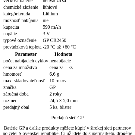
veľkosť batérie
neuvádza sa
chemické zloženie
líthiové
kategória/rada
Lithium
možnosť nabíjania
nie
kapacita
590 mAh
napätie
3 V
typové označenie
GP CR2450
prevádzková teplota
-20 °C až +60 °C
Parameter
Hodnota
počet nabíjacích cyklov
nenabíjacie
cena za množstvo
cena za 1 ks
hmotnosť
6,6 g
max. skladovateľnosť
10 rokov
značka
GP
záručná doba
2 roky
rozmer
24,5 × 5,0 mm
predajný obal
5 ks, blister
Predajná sieť GP
Batérie GP a ďalšie produkty môžete kúpiť v širokej sieti partnerov
po celej Slovenskej republike. Či už idete do supermarketu, drogérie