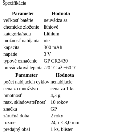
Špecifikácia
Parameter
Hodnota
veľkosť batérie
neuvádza sa
chemické zloženie
líthiové
kategória/rada
Lithium
možnosť nabíjania
nie
kapacita
300 mAh
napätie
3 V
typové označenie
GP CR2430
prevádzková teplota
-20 °C až +60 °C
Parameter
Hodnota
počet nabíjacích cyklov
nenabíjacie
cena za množstvo
cena za 1 ks
hmotnosť
4,3 g
max. skladovateľnosť
10 rokov
značka
GP
záručná doba
2 roky
rozmer
24,5 × 3,0 mm
predajný obal
1 ks, blister