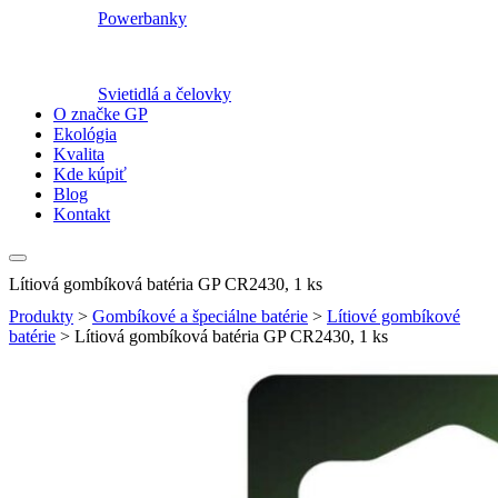
Powerbanky
Svietidlá a čelovky
O značke GP
Ekológia
Kvalita
Kde kúpiť
Blog
Kontakt
Lítiová gombíková batéria GP CR2430, 1 ks
Produkty
>
Gombíkové a špeciálne batérie
>
Lítiové gombíkové
batérie
>
Lítiová gombíková batéria GP CR2430, 1 ks