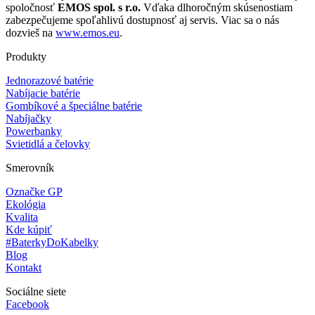
spoločnosť
EMOS spol. s r.o.
Vďaka dlhoročným skúsenostiam
zabezpečujeme spoľahlivú dostupnosť aj servis. Viac sa o nás
dozvieš na
www.emos.eu
.
Produkty
Jednorazové batérie
Nabíjacie batérie
Gombíkové a špeciálne batérie
Nabíjačky
Powerbanky
Svietidlá a čelovky
Smerovník
Označke GP
Ekológia
Kvalita
Kde kúpiť
#BaterkyDoKabelky
Blog
Kontakt
Sociálne siete
Facebook