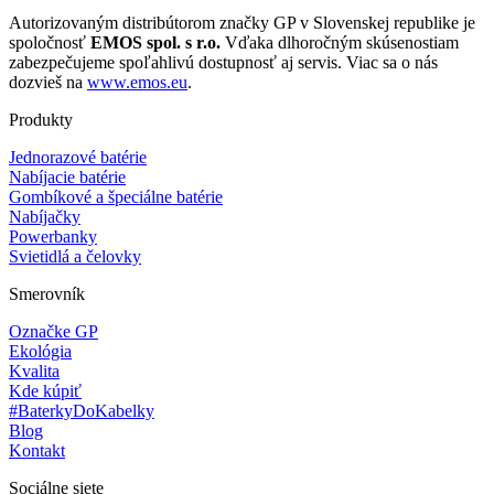
Autorizovaným distribútorom značky GP v Slovenskej republike je
spoločnosť
EMOS spol. s r.o.
Vďaka dlhoročným skúsenostiam
zabezpečujeme spoľahlivú dostupnosť aj servis. Viac sa o nás
dozvieš na
www.emos.eu
.
Produkty
Jednorazové batérie
Nabíjacie batérie
Gombíkové a špeciálne batérie
Nabíjačky
Powerbanky
Svietidlá a čelovky
Smerovník
Označke GP
Ekológia
Kvalita
Kde kúpiť
#BaterkyDoKabelky
Blog
Kontakt
Sociálne siete