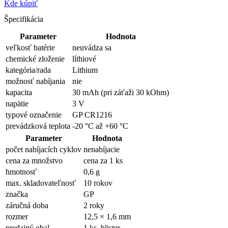
Kde kúpiť
Špecifikácia
Parameter
Hodnota
veľkosť batérie
neuvádza sa
chemické zloženie
líthiové
kategória/rada
Lithium
možnosť nabíjania
nie
kapacita
30 mAh (pri záťaži 30 kOhm)
napätie
3 V
typové označenie
GP CR1216
prevádzková teplota
-20 °C až +60 °C
Parameter
Hodnota
počet nabíjacích cyklov
nenabíjacie
cena za množstvo
cena za 1 ks
hmotnosť
0,6 g
max. skladovateľnosť
10 rokov
značka
GP
záručná doba
2 roky
rozmer
12,5 × 1,6 mm
predajný obal
1 ks, blister