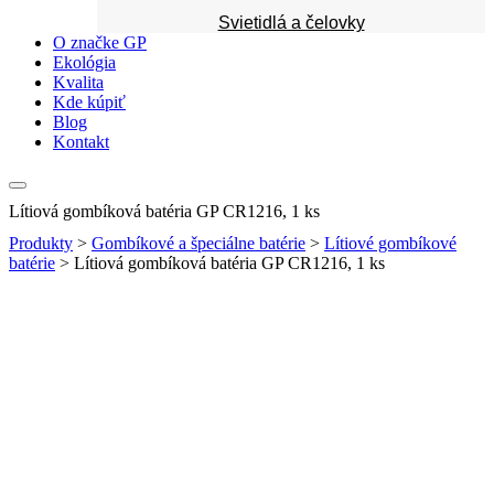
Svietidlá a čelovky
O značke GP
Ekológia
Kvalita
Kde kúpiť
Blog
Kontakt
Lítiová gombíková batéria GP CR1216, 1 ks
Produkty
>
Gombíkové a špeciálne batérie
>
Lítiové gombíkové
batérie
>
Lítiová gombíková batéria GP CR1216, 1 ks