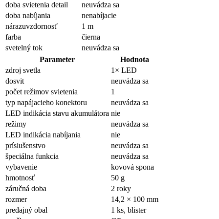
doba svietenia detail
neuvádza sa
doba nabíjania
nenabíjacie
nárazuvzdornosť
1 m
farba
čierna
svetelný tok
neuvádza sa
Parameter
Hodnota
zdroj svetla
1× LED
dosvit
neuvádza sa
počet režimov svietenia
1
typ napájacieho konektoru
neuvádza sa
LED indikácia stavu akumulátora
nie
režimy
neuvádza sa
LED indikácia nabíjania
nie
príslušenstvo
neuvádza sa
špeciálna funkcia
neuvádza sa
vybavenie
kovová spona
hmotnosť
50 g
záručná doba
2 roky
rozmer
14,2 × 100 mm
predajný obal
1 ks, blister