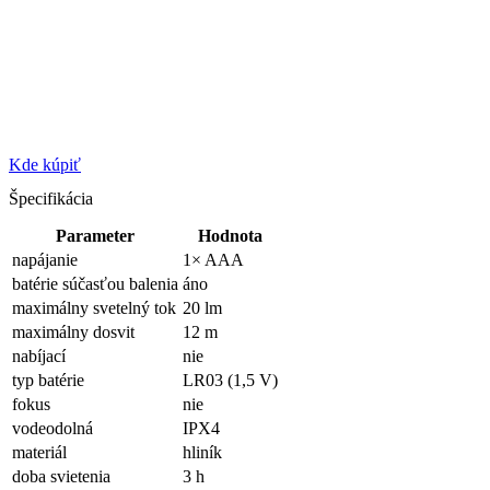
Kde kúpiť
Špecifikácia
Parameter
Hodnota
napájanie
1× AAA
batérie súčasťou balenia
áno
maximálny svetelný tok
20 lm
maximálny dosvit
12 m
nabíjací
nie
typ batérie
LR03 (1,5 V)
fokus
nie
vodeodolná
IPX4
materiál
hliník
doba svietenia
3 h