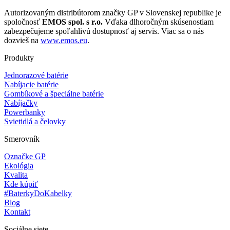
Autorizovaným distribútorom značky GP v Slovenskej republike je
spoločnosť
EMOS spol. s r.o.
Vďaka dlhoročným skúsenostiam
zabezpečujeme spoľahlivú dostupnosť aj servis. Viac sa o nás
dozvieš na
www.emos.eu
.
Produkty
Jednorazové batérie
Nabíjacie batérie
Gombíkové a špeciálne batérie
Nabíjačky
Powerbanky
Svietidlá a čelovky
Smerovník
Označke GP
Ekológia
Kvalita
Kde kúpiť
#BaterkyDoKabelky
Blog
Kontakt
Sociálne siete