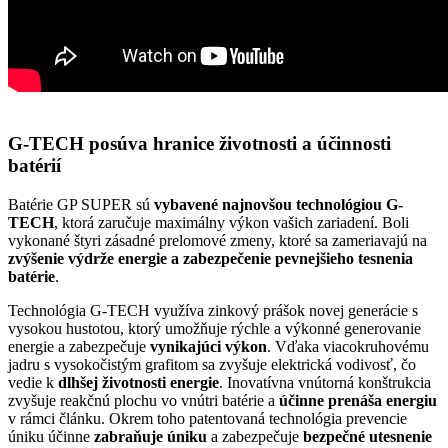
G-TECH posúva hranice životnosti a účinnosti
batérií
Batérie GP SUPER sú
vybavené najnovšou technológiou G-
TECH
, ktorá zaručuje maximálny výkon vašich zariadení. Boli
vykonané štyri zásadné prelomové zmeny, ktoré sa zameriavajú na
zvýšenie výdrže energie a zabezpečenie pevnejšieho tesnenia
batérie
.
Technológia G-TECH využíva zinkový prášok novej generácie s
vysokou hustotou, ktorý umožňuje rýchle a výkonné generovanie
energie a zabezpečuje
vynikajúci výkon
. Vďaka viacokruhovému
jadru s vysokočistým grafitom sa zvyšuje elektrická vodivosť, čo
vedie k
dlhšej životnosti energie
. Inovatívna vnútorná konštrukcia
zvyšuje reakčnú plochu vo vnútri batérie a
účinne prenáša energiu
v rámci článku. Okrem toho patentovaná technológia prevencie
úniku účinne
zabraňuje úniku
a zabezpečuje
bezpečné utesnenie