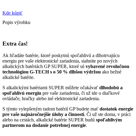
Kde kúpiť
Popis výrobku
Extra čas!
Ak hľadáte batérie, ktoré poskytnú spoľahlivú a dlhotrvajúcu
energiu pre vaše elektronické zariadenia, siahnite po nových
alkalických batériách GP SUPER, ktoré sú
vybavené revolučnou
technológiou G-TECH s o 50 % dlhšou výdržou
ako bežné
alkalické batérie.
S alkalickými batériami SUPER môžete očakávať
dlhodobú a
spoľahlivú energiu
pre vaše zariadenia, či už ide o diaľkové
ovládače, hračky alebo iné elektronické zariadenia.
S týmto vylepšeným radom batérií GP budete mať
dostatok energie
pre vaše najnáročnejšie úlohy a činnosti
. Či už ste doma, v práci
alebo na cestách, alkalické batérie SUPER budú
spoľahlivým
partnerom na dodanie potrebnej energie
.