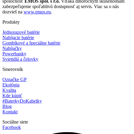
spoločnosť
EMOS spol. s r.o.
Vďaka dlhoročným skúsenostiam
zabezpečujeme spoľahlivú dostupnosť aj servis. Viac sa o nás
dozvieš na
www.emos.eu
.
Produkty
Jednorazové batérie
Nabíjacie batérie
Gombíkové a špeciálne batérie
Nabíjačky
Powerbanky
Svietidlá a čelovky
Smerovník
Označke GP
Ekológia
Kvalita
Kde kúpiť
#BaterkyDoKabelky
Blog
Kontakt
Sociálne siete
Facebook