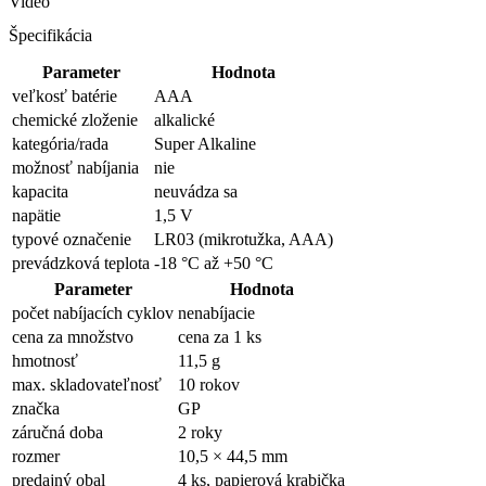
Video
Špecifikácia
Parameter
Hodnota
veľkosť batérie
AAA
chemické zloženie
alkalické
kategória/rada
Super Alkaline
možnosť nabíjania
nie
kapacita
neuvádza sa
napätie
1,5 V
typové označenie
LR03 (mikrotužka, AAA)
prevádzková teplota
-18 °C až +50 °C
Parameter
Hodnota
počet nabíjacích cyklov
nenabíjacie
cena za množstvo
cena za 1 ks
hmotnosť
11,5 g
max. skladovateľnosť
10 rokov
značka
GP
záručná doba
2 roky
rozmer
10,5 × 44,5 mm
predajný obal
4 ks, papierová krabička