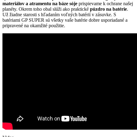
materiálov a atramentu na báze sóje
prispievame k ochrane našej
planéty. Okrem toho obal slúži ako praktické
púzdro na batérie
.
Už žiadne starosti s hľadaním voľných batérií v zásuvke. S
batériami GP SUPER sú všetky vaše batérie dobre usporiadané a
pripravené na okamžité použitie.