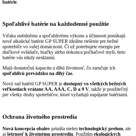
batérie
.
Spoľahlivé batérie na každodenné použitie
Vďaka stabilnému a spoľahlivému výkonu a účinnosti ponúkajú
nové alkalické batérie GP SUPER ideálne riešenie pre bežné
spotrebiče vo vašej domácnosti. Či už potrebujete energiu pre
diaľkové ovládače, hračky alebo dokonca počítačové myši, tieto
batérie vás nikdy nesklamú.
Majú dostatočnú kapacitu a dlhú životnosť, čo zaručuje ich
spoľahlivú prevádzku na dlhý čas
.
Nový rad batérií GP SUPER je
dostupný vo všetkých bežných
veľkostiach vrátane AA, AAA, C, D a 9 V
, takže je použiteľný
pre všetky druhy spotrebičov, ktoré vyžadujú napájanie batériami.
Ochrana životného prostredia
Nová koncepcia obalov
prináša nielen
technologický prelom
, ale
aj
šetrnosť k životnému prostrediu
. Použitím
ekologických