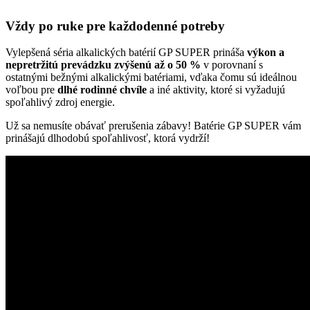
Vždy po ruke pre každodenné potreby
Vylepšená séria alkalických batérií GP SUPER prináša
výkon a
nepretržitú prevádzku zvýšenú až o 50 %
v porovnaní s
ostatnými bežnými alkalickými batériami, vďaka čomu sú ideálnou
voľbou pre
dlhé rodinné chvíle
a iné aktivity, ktoré si vyžadujú
spoľahlivý zdroj energie.
Už sa nemusíte obávať prerušenia zábavy! Batérie GP SUPER vám
prinášajú dlhodobú spoľahlivosť, ktorá vydrží!