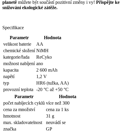
planetě
můžete být součástí pozitivní změny i vy!
Přispějte ke
snižování ekologické zátěže.
Specifikace
Parametr
Hodnota
velikost baterie
AA
chemické složení
NiMH
kategorie/řada
ReCyko
možnost nabíjení
ano
kapacita
2 600 mAh
napětí
1,2 V
typ
HR6 (tužka, AA)
provozní teplota
-20 °C až +50 °C
Parametr
Hodnota
počet nabíjecích cyklů
více než 300
cena za množství
cena za 1 ks
hmotnost
31 g
max. skladovatelnost
neuvádí se
značka
GP