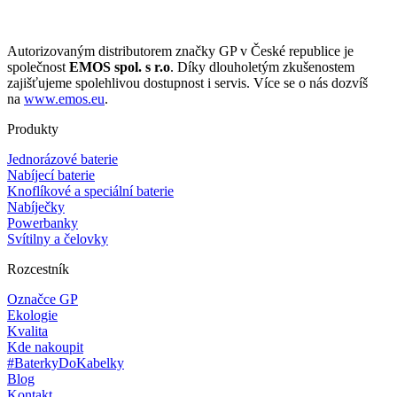
Autorizovaným distributorem značky GP v České republice je
společnost
EMOS spol. s r.o
. Díky dlouholetým zkušenostem
zajišťujeme spolehlivou dostupnost i servis. Více se o nás dozvíš
na
www.emos.eu
.
Produkty
Jednorázové baterie
Nabíjecí baterie
Knoflíkové a speciální baterie
Nabíječky
Powerbanky
Svítilny a čelovky
Rozcestník
Označce GP
Ekologie
Kvalita
Kde nakoupit
#BaterkyDoKabelky
Blog
Kontakt