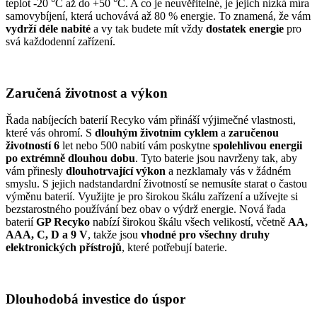
teplot -20 °C až do +50 °C. A co je neuvěřitelné, je jejich nízká míra
samovybíjení, která uchovává až 80 % energie. To znamená, že vám
vydrží déle nabité
a vy tak budete mít vždy
dostatek energie
pro
svá každodenní zařízení.
Zaručená životnost a výkon
Řada nabíjecích baterií Recyko vám přináší výjimečné vlastnosti,
které vás ohromí. S
dlouhým životním cyklem
a
zaručenou
životností 6
let nebo 500 nabití vám poskytne
spolehlivou energii
po extrémně dlouhou dobu
. Tyto baterie jsou navrženy tak, aby
vám přinesly
dlouhotrvající výkon
a nezklamaly vás v žádném
smyslu. S jejich nadstandardní životností se nemusíte starat o častou
výměnu baterií. Využijte je pro širokou škálu zařízení a užívejte si
bezstarostného používání bez obav o výdrž energie. Nová řada
baterií
GP Recyko
nabízí širokou škálu všech velikostí, včetně
AA,
AAA, C, D a 9 V
, takže jsou
vhodné pro všechny druhy
elektronických přístrojů
, které potřebují baterie.
Dlouhodobá investice do úspor