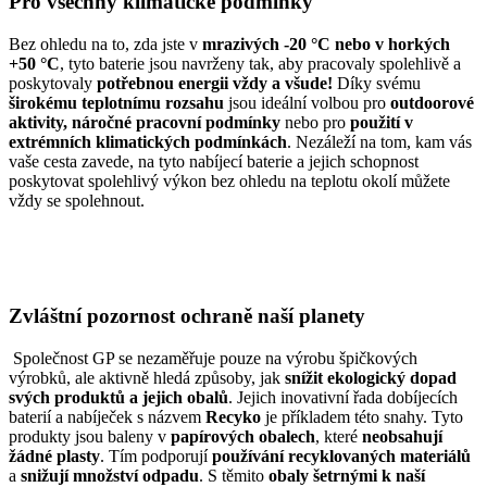
Pro všechny klimatické podmínky
Bez ohledu na to, zda jste v
mrazivých -20 °C nebo v horkých
+50 °C
, tyto baterie jsou navrženy tak, aby pracovaly spolehlivě a
poskytovaly
potřebnou energii vždy a všude!
Díky svému
širokému teplotnímu rozsahu
jsou ideální volbou pro
outdoorové
aktivity, náročné pracovní podmínky
nebo pro
použití v
extrémních klimatických podmínkách
. Nezáleží na tom, kam vás
vaše cesta zavede, na tyto nabíjecí baterie a jejich schopnost
poskytovat spolehlivý výkon bez ohledu na teplotu okolí můžete
vždy se spolehnout.
Zvláštní pozornost ochraně naší planety
Společnost GP se nezaměřuje pouze na výrobu špičkových
výrobků, ale aktivně hledá způsoby, jak
snížit ekologický dopad
svých produktů a jejich obalů
. Jejich inovativní řada dobíjecích
baterií a nabíječek s názvem
Recyko
je příkladem této snahy. Tyto
produkty jsou baleny v
papírových obalech
, které
neobsahují
žádné plasty
. Tím podporují
používání recyklovaných materiálů
a
snižují množství odpadu
. S těmito
obaly šetrnými k naší