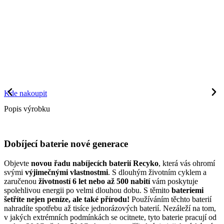
Kde nakoupit
Popis výrobku
Dobíjecí baterie nové generace
Objevte
novou řadu nabíjecích baterií Recyko
, která vás ohromí
svými
výjimečnými vlastnostmi
. S dlouhým životním cyklem a
zaručenou
životností 6 let nebo až 500 nabití
vám poskytuje
spolehlivou energii po velmi dlouhou dobu. S těmito
bateriemi
šetříte nejen peníze, ale také přírodu!
Používáním těchto baterií
nahradíte spotřebu až tisíce jednorázových baterií. Nezáleží na tom,
v jakých extrémních podmínkách se ocitnete, tyto baterie pracují od