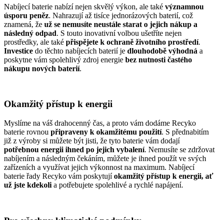
Nabíjecí baterie nabízí nejen skvělý výkon, ale také
významnou
úsporu peněz
. Nahrazují až tisíce jednorázových baterií, což
znamená, že
už se nemusíte neustále starat o jejich nákup a
následný odpad
. S touto inovativní volbou ušetříte nejen
prostředky, ale také
přispějete k ochraně životního prostředí
.
Investice
do těchto nabíjecích baterií je
dlouhodobě výhodná
a
poskytne vám spolehlivý zdroj energie
bez nutnosti častého
nákupu nových baterií
.
Okamžitý přístup k energii
Myslíme na váš drahocenný čas, a proto vám dodáme Recyko
baterie rovnou
připraveny k okamžitému použití
. S přednabitím
již z výroby si můžete být jisti, že tyto baterie vám dodají
potřebnou energii ihned po jejich vybalení
. Nemusíte se zdržovat
nabíjením a následným čekáním, můžete je ihned použít ve svých
zařízeních a využívat jejich výkonnost na maximum. Nabíjecí
baterie řady Recyko vám poskytují
okamžitý přístup k energii, ať
už jste kdekoli
a potřebujete spolehlivé a rychlé napájení.