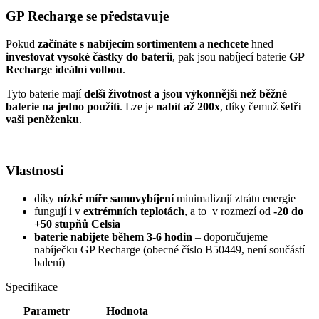
GP Recharge se představuje
Pokud
začínáte s nabíjecím sortimentem
a
nechcete
hned
investovat vysoké částky do baterií
, pak jsou nabíjecí baterie
GP
Recharge ideální volbou
.
Tyto baterie mají
delší životnost a jsou výkonnější než běžné
baterie na jedno použití
. Lze je
nabít až 200x
, díky čemuž
šetří
vaši peněženku
.
Vlastnosti
díky
nízké míře samovybíjení
minimalizují ztrátu energie
fungují i v
extrémních teplotách
, a to v rozmezí od
-20 do
+50 stupňů Celsia
baterie nabijete během 3-6 hodin
– doporučujeme
nabíječku GP Recharge (obecné číslo B50449, není součástí
balení)
Specifikace
Parametr
Hodnota