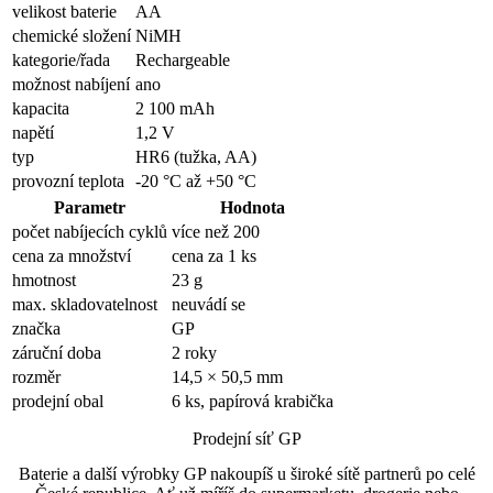
velikost baterie
AA
chemické složení
NiMH
kategorie/řada
Rechargeable
možnost nabíjení
ano
kapacita
2 100 mAh
napětí
1,2 V
typ
HR6 (tužka, AA)
provozní teplota
-20 °C až +50 °C
Parametr
Hodnota
počet nabíjecích cyklů
více než 200
cena za množství
cena za 1 ks
hmotnost
23 g
max. skladovatelnost
neuvádí se
značka
GP
záruční doba
2 roky
rozměr
14,5 × 50,5 mm
prodejní obal
6 ks, papírová krabička
Prodejní síť GP
Baterie a další výrobky GP nakoupíš u široké sítě partnerů po celé