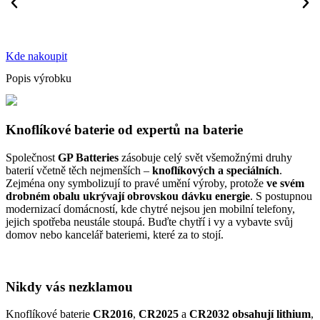
Kde nakoupit
Popis výrobku
Knoflíkové baterie od expertů na baterie
Společnost
GP Batteries
zásobuje celý svět všemožnými druhy
baterií včetně těch nejmenších –
knoflíkových a speciálních
.
Zejména ony symbolizují to pravé umění výroby, protože
ve svém
drobném obalu
ukrývají obrovskou dávku energie
. S postupnou
modernizací domácností, kde chytré nejsou jen mobilní telefony,
jejich spotřeba neustále stoupá. Buďte chytří i vy a vybavte svůj
domov nebo kancelář bateriemi, které za to stojí.
Nikdy vás nezklamou
Knoflíkové baterie
CR2016
,
CR2025
a
CR2032 obsahují lithium
,