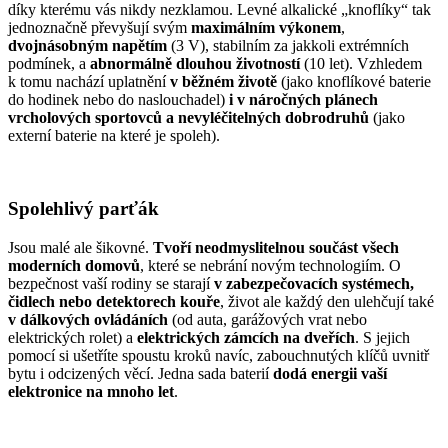
díky kterému vás nikdy nezklamou. Levné alkalické „knoflíky“ tak
jednoznačně převyšují svým
maximálním výkonem
,
dvojnásobným napětím
(3 V), stabilním za jakkoli extrémních
podmínek, a
abnormálně dlouhou životností
(10 let). Vzhledem
k tomu nachází uplatnění
v běžném životě
(jako knoflíkové baterie
do hodinek nebo do naslouchadel)
i
v náročných plánech
vrcholových sportovců a nevyléčitelných dobrodruhů
(jako
externí baterie na které je spoleh).
Spolehlivý parťák
Jsou malé ale šikovné.
Tvoří neodmyslitelnou součást všech
moderních domovů
, které se nebrání novým technologiím. O
bezpečnost vaší rodiny se starají
v zabezpečovacích systémech,
čidlech nebo detektorech kouře
, život ale každý den ulehčují také
v dálkových ovládáních
(od auta, garážových vrat nebo
elektrických rolet) a
elektrických zámcích na dveřích
. S jejich
pomocí si ušetříte spoustu kroků navíc, zabouchnutých klíčů uvnitř
bytu i odcizených věcí. Jedna sada baterií
dodá energii vaší
elektronice na mnoho let
.