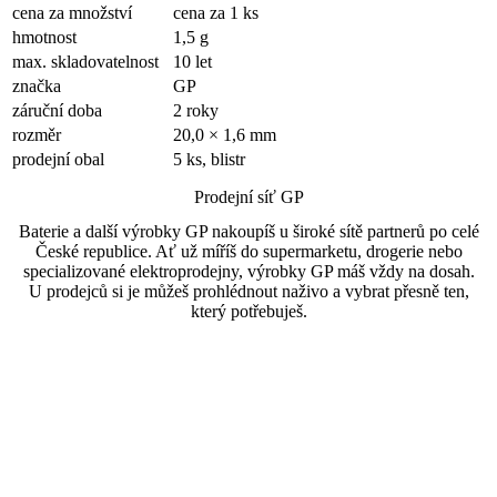
cena za množství
cena za 1 ks
hmotnost
1,5 g
max. skladovatelnost
10 let
značka
GP
záruční doba
2 roky
rozměr
20,0 × 1,6 mm
prodejní obal
5 ks, blistr
Prodejní síť GP
Baterie a další výrobky GP nakoupíš u široké sítě partnerů po celé
České republice. Ať už míříš do supermarketu, drogerie nebo
specializované elektroprodejny, výrobky GP máš vždy na dosah.
U prodejců si je můžeš prohlédnout naživo a vybrat přesně ten,
který potřebuješ.