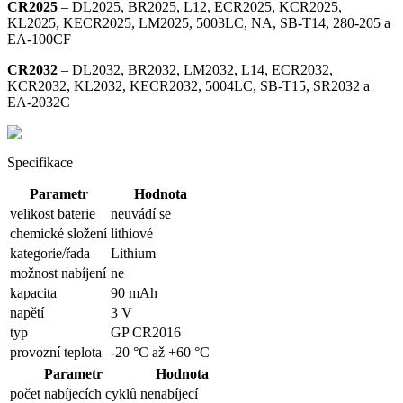
CR2025
– DL2025, BR2025, L12, ECR2025, KCR2025,
KL2025, KECR2025, LM2025, 5003LC, NA, SB-T14, 280-205 a
EA-100CF
CR2032
– DL2032, BR2032, LM2032, L14, ECR2032,
KCR2032, KL2032, KECR2032, 5004LC, SB-T15, SR2032 a
EA-2032C
Specifikace
Parametr
Hodnota
velikost baterie
neuvádí se
chemické složení
lithiové
kategorie/řada
Lithium
možnost nabíjení
ne
kapacita
90 mAh
napětí
3 V
typ
GP CR2016
provozní teplota
-20 °C až +60 °C
Parametr
Hodnota
počet nabíjecích cyklů
nenabíjecí