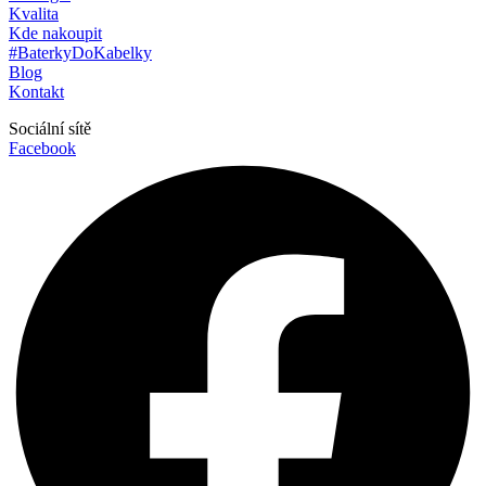
Kvalita
Kde nakoupit
#BaterkyDoKabelky
Blog
Kontakt
Sociální sítě
Facebook