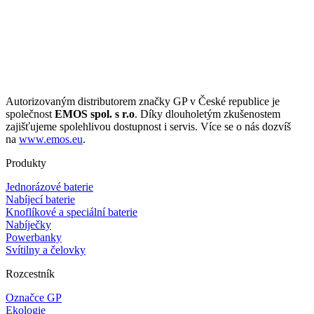
Autorizovaným distributorem značky GP v České republice je
společnost
EMOS spol. s r.o
. Díky dlouholetým zkušenostem
zajišťujeme spolehlivou dostupnost i servis. Více se o nás dozvíš
na
www.emos.eu
.
Produkty
Jednorázové baterie
Nabíjecí baterie
Knoflíkové a speciální baterie
Nabíječky
Powerbanky
Svítilny a čelovky
Rozcestník
Označce GP
Ekologie