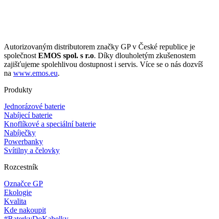
Autorizovaným distributorem značky GP v České republice je
společnost
EMOS spol. s r.o
. Díky dlouholetým zkušenostem
zajišťujeme spolehlivou dostupnost i servis. Více se o nás dozvíš
na
www.emos.eu
.
Produkty
Jednorázové baterie
Nabíjecí baterie
Knoflíkové a speciální baterie
Nabíječky
Powerbanky
Svítilny a čelovky
Rozcestník
Označce GP
Ekologie
Kvalita
Kde nakoupit
#BaterkyDoKabelky