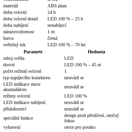
materiál
ABS plast
doba svícení
24 h
doba svícení detail
LED 100 % – 25 h
doba nabíjení
nenabíjecí
nárazuvzdornost
1 m
barva
černá
světelný tok
LED 100 % – 70 lm
Parametr
Hodnota
zdroj světla
LED
dosvit
LED 100 % – 45 m
počet režimů svícení
1
typ napájecího konektoru
neuvádí se
LED indikace stavu
neuvádí se
akumulátoru
režimy svícení
LED 100 %
LED indikace nabíjení
neuvádí se
příslušenství
neuvádí se
design proti přetáčení, otočný
speciální funkce
fokus
vybavení
otvor pro poutko