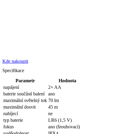
Kde nakoupit
Specifikace
Parametr
Hodnota
napájení
2× AA
baterie součástí balení
ano
maximální světelný tok
70 lm
maximální dosvit
45 m
nabíjecí
ne
typ baterie
LR6 (1,5 V)
fokus
ano (šroubovací)
voděodolnost
IPX4