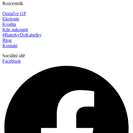
Rozcestník
Označce GP
Ekologie
Kvalita
Kde nakoupit
#BaterkyDoKabelky
Blog
Kontakt
Sociální sítě
Facebook