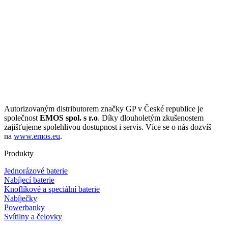
Autorizovaným distributorem značky GP v České republice je
společnost
EMOS spol. s r.o
. Díky dlouholetým zkušenostem
zajišťujeme spolehlivou dostupnost i servis. Více se o nás dozvíš
na
www.emos.eu
.
Produkty
Jednorázové baterie
Nabíjecí baterie
Knoflíkové a speciální baterie
Nabíječky
Powerbanky
Svítilny a čelovky