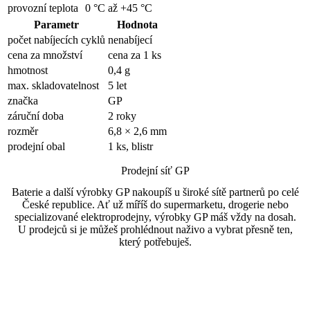
provozní teplota
0 °C až +45 °C
Parametr
Hodnota
počet nabíjecích cyklů
nenabíjecí
cena za množství
cena za 1 ks
hmotnost
0,4 g
max. skladovatelnost
5 let
značka
GP
záruční doba
2 roky
rozměr
6,8 × 2,6 mm
prodejní obal
1 ks, blistr
Prodejní síť GP
Baterie a další výrobky GP nakoupíš u široké sítě partnerů po celé
České republice. Ať už míříš do supermarketu, drogerie nebo
specializované elektroprodejny, výrobky GP máš vždy na dosah.
U prodejců si je můžeš prohlédnout naživo a vybrat přesně ten,
který potřebuješ.