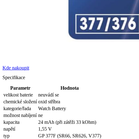
Kde nakoupit
Specifikace
Parametr
Hodnota
velikost baterie
neuvádí se
chemické složení
oxid stříbra
kategorie/řada
Watch Battery
možnost nabíjení
ne
kapacita
24 mAh (při zátěži 33 kOhm)
napětí
1,55 V
typ
GP 377F (SR66, SR626, V377)