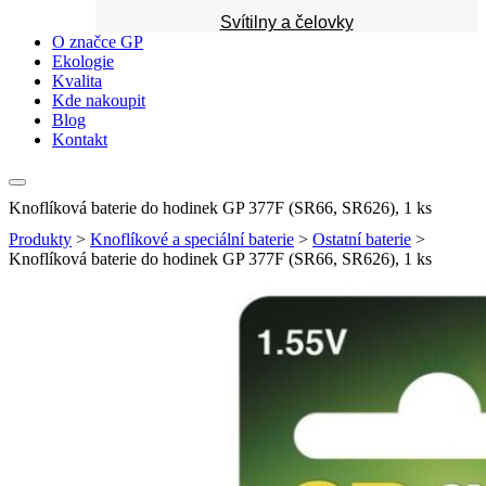
Svítilny a čelovky
O značce GP
Ekologie
Kvalita
Kde nakoupit
Blog
Kontakt
Knoflíková baterie do hodinek GP 377F (SR66, SR626), 1 ks
Produkty
>
Knoflíkové a speciální baterie
>
Ostatní baterie
>
Knoflíková baterie do hodinek GP 377F (SR66, SR626), 1 ks