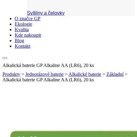
Svítilny a čelovky
O značce GP
Ekologie
Kvalita
Kde nakoupit
Blog
Kontakt
Alkalická baterie GP Alkaline AA (LR6), 20 ks
Produkty
>
Jednorázové baterie
>
Alkalické baterie
>
Základní
>
Alkalická baterie GP Alkaline AA (LR6), 20 ks