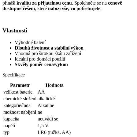
přináší
kvalitu za přijatelnou cenu
. Spolehněte se na
cenově
dostupné řešení
, které
nabízí vše, co potřebujete
.
Vlastnosti
Výhodné balení
Dlouhá životnost a stabilní výkon
Vhodná pro širokou škálu zařízení
Ideální pro domácí použití
Skvělý poměr cena/výkon
Specifikace
Parametr
Hodnota
velikost baterie
AA
chemické složení
alkalické
kategorie/řada
Alkaline
možnost nabíjení
ne
kapacita
neuvádí se
napětí
1,5 V
typ
LR6 (tužka, AA)