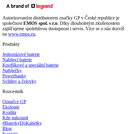
Autorizovaným distributorem značky GP v České republice je
společnost
EMOS spol. s r.o
. Díky dlouholetým zkušenostem
zajišťujeme spolehlivou dostupnost i servis. Více se o nás dozvíš
na
www.emos.eu
.
Produkty
Jednorázové baterie
Nabíjecí baterie
Knoflíkové a speciální baterie
Nabíječky
Powerbanky
Svítilny a čelovky
Rozcestník
Označce GP
Ekologie
Kvalita
Kde nakoupit
#BaterkyDoKabelky
Blog
Kontakt