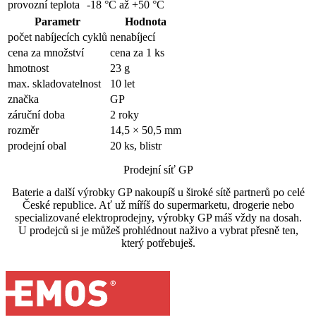
provozní teplota
-18 °C až +50 °C
Parametr
Hodnota
počet nabíjecích cyklů
nenabíjecí
cena za množství
cena za 1 ks
hmotnost
23 g
max. skladovatelnost
10 let
značka
GP
záruční doba
2 roky
rozměr
14,5 × 50,5 mm
prodejní obal
20 ks, blistr
Prodejní síť GP
Baterie a další výrobky GP nakoupíš u široké sítě partnerů po celé
České republice. Ať už míříš do supermarketu, drogerie nebo
specializované elektroprodejny, výrobky GP máš vždy na dosah.
U prodejců si je můžeš prohlédnout naživo a vybrat přesně ten,
který potřebuješ.